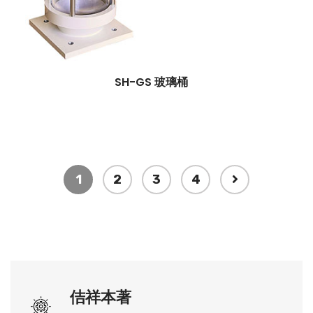
SH-GS 玻璃桶
1
2
3
4
佶祥本著