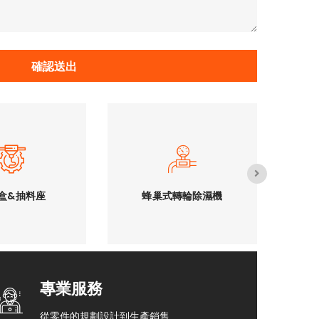
盒&抽料座
蜂巢式轉輪除濕機
確認送出
盒&抽料座
蜂巢式轉輪除濕機
專業服務
從零件的規劃設計到生產銷售