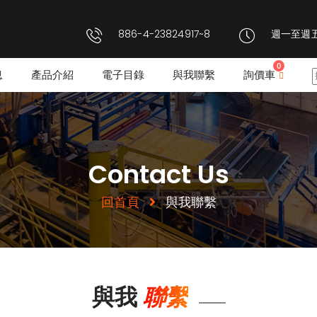
886-4-23824917~8
週一至週五: 
0
息
產品介紹
電子目錄
與我聯繫
詢價車
Contact Us
回首頁
與我聯繫
聯繫
與我