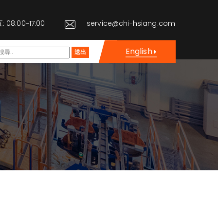
08:00~17:00
service@chi-hsiang.com
English
送出