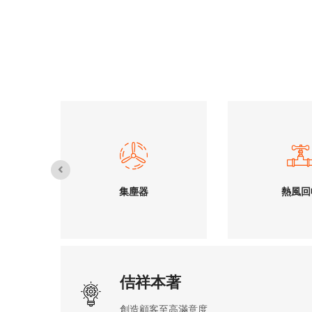
機
集塵器
熱風回
機
集塵器
熱風回
佶祥本著
創造顧客至高滿意度